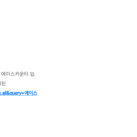
 에이스카운터 입
된 
nx.all&query=에이스