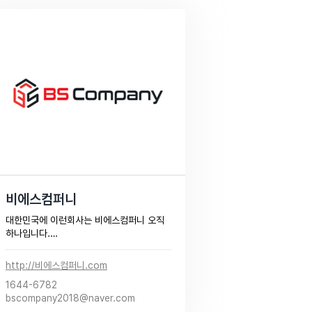
비에스컴퍼니
대한민국에 이런회사는 비에스컴퍼니 오직 
하나입니다.

일반적인 광고관리를 벗어나 "에이스카운
터" 및 기타 통계로그 수집 솔루션을 통하여 
http://비에스컴퍼니.com
보다 심도있는 광고관리와 효율을 보여드립
1644-6782
니다.

bscompany2018@naver.com
항상 남들보다 앞서가는 기업 BS 