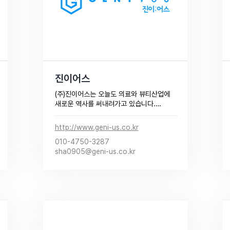
진이어스
(주)진이어스는 오늘도 의료와 뷰티산업에 
새로운 역사를 써내려가고 있습니다.

(주)진이어스는 의료산업 전반의 브랜딩과 
마케팅 플랫폼을 핵심으로 의료산업 병원경
http://www.geni-us.co.kr
영지원(MSO) 플랫폼 회사입니다.

010-4750-3287
의료산업을 넘어서 뷰티산업으로, 그리고 
sha0905@geni-us.co.kr
국내를 넘어서 해외로, 그 영역을 혁신적으
로 확장하는데 (주)진이어스가 함께합니다.​