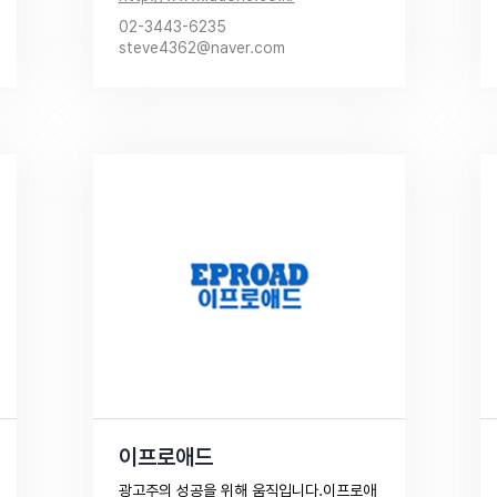
신규광고주의 최적화된 퍼포먼스를  실현하
02-3443-6235
고자 합니다.

steve4362@naver.com
마케팅의 모든 고민! 아이애드원과 함께 하
세요.
이프로애드
광고주의 성공을 위해 움직입니다.이프로애