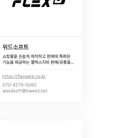
위드소프트
쇼핑몰을 손쉽게 제작하고 판매에 특화된 
기능을 제공하는 플렉스지와 판매/유통을 
통합으로 관리할 수 있는 발주모아를 제공
하고 있습니다.

https://flexgate.co.kr
(주)위드소프트는 이커머스 시장에서 경쟁
070-4279-5060
력을 갖추고 더 나은 미래를 설계할 수 있는 
weedsoft@itweed.net
최적의 파트너입니다.