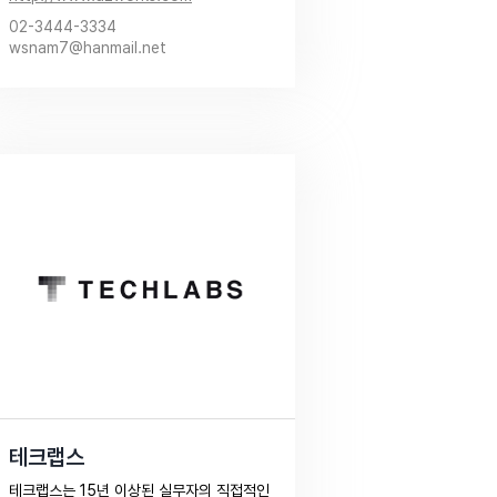
Client가 목표한 Performance를 얻기 위
02-3444-3334
하여 전략적 광고 Mix,효과측정, 사후 
wsnam7@hanmail.net
Report를 통한 피드백까지 최고의 광고 효
과를 얻을 수 있는 종합적 온라인 광고 컨설
팅을 제공합니다.​
테크랩스
테크랩스는 15년 이상된 실무자의 직접적인 