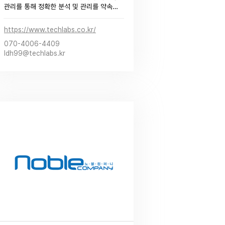
관리를 통해 정확한 분석 및 관리를 약속드
립니다.

실시간 입찰 관리는 물론, 키워드 발굴, 효
https://www.techlabs.co.kr/
율분석 등 기존대행사와 차별화된 관리로 
070-4006-4409
광고주님께 가장 성공적인 마케팅전략으로 
ldh99@techlabs.kr
보답하겠습니다​.​