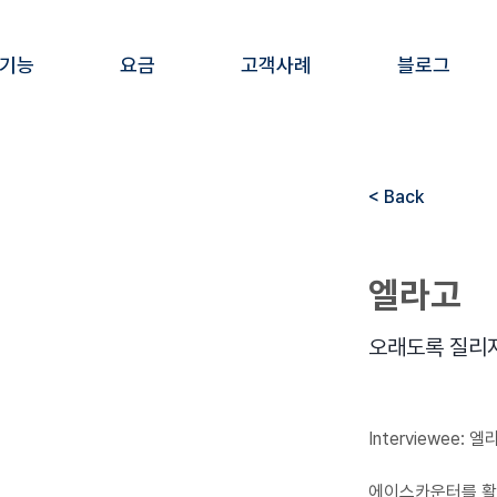
 기능
요금
고객사례
블로그
< Back
엘라고
오래도록 질리지
Interviewee: 
에이스카운터를 활